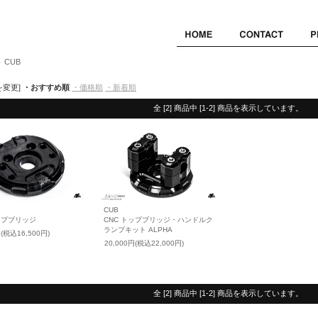
CUB
＞
を変更]
・おすすめ順
・価格順
・新着順
全 [2] 商品中 [1-2] 商品を表示しています。
CUB
ップブリッジ
CNC トップブリッジ・ハンドルク
ランプキット ALPHA
円(税込16,500円)
20,000円(税込22,000円)
全 [2] 商品中 [1-2] 商品を表示しています。