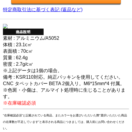
特定商取引法に基づく表記 (返品など)
素材 : アルミニウム/A5052
体積 : 23.1c㎥
表面積 : 70c㎡
質量 : 62.4g
密度 : 2.7g/c㎥
※上記データは1個の場合。
備考 : KSR110対応。純正パッキンを使用してください。
CNC タペットカバー BETA 2個入リ。M6*15mm*4 付属。
※色斑・小傷は、アルマイト処理時に生じることがありま
す。
※在庫確認必須
"在庫確認必須”と記載されている商品、またカラーをお選びいただいた際"選択いただいた商品
の在庫数が不足しています”と表示される商品につきましては、購入前にお問い合わせくださ
い。